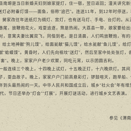
县南塬是当日新婚夫妇到娘家提灯，住一宿，翌日返回；潼关讲究新
。送灯必附垂灯馍——面鱼，俗称“追巴”。连送11年，到12年时停送，
”，舅家改往年送纸灯为绸灯、宫灯，也有送马灯、手电、台灯的。
巷尾，放鞭炮花火，戏耍追逐，煞是热闹。大荔县一带，娘家要给出
对，意寓夫妻比翼双飞，同偕到老。是日清晨，人们鸣放鞭炮，有的
”，给土地神献“狗儿馍”，给面瓮献“猫儿馍”，给水瓮献“鱼儿馍”，给灯
献“蛤蟆馍”。黄昏时，人们先向祖坟“送灯”，然后至家中处处张灯，
虫害”。晚上，家家户户老少欢聚，同吃元宵，以示团圆吉利。
连续三个晚上，十四晚上试灯，十五晚正灯，十六晚烘灯。其间
子，耍血故子。晚上，家家户户门前高悬彩灯，锣鼓喧天，跑旱船、
年到头最热闹的一天。中华人民共和国成立后，城乡“社火会”年有增
年代，节日还举办“灯会”“灯展”，开展灯谜活动，进行城乡文艺表演。
参见《渭南