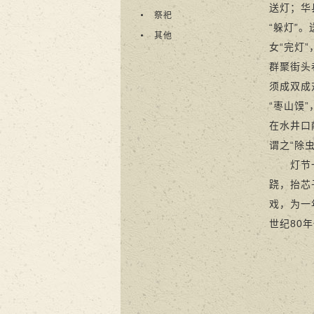
送灯；华
祭祀
“躲灯”
其他
女“完灯
群聚街头
须成双成
“枣山馍
在水井口
谓之“除
灯节一般
跷，抬芯
戏，为一
世纪80