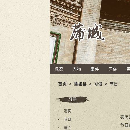
概况
人物
事件
习俗
首页
>
蒲城县
>
习俗
>
节日
习俗
婚丧
农历正月
节日
节日前，
庙会