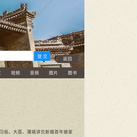
返回
文
视频
音频
图片
图书
习俗。大荔、蒲城讲究新婚首年娘家