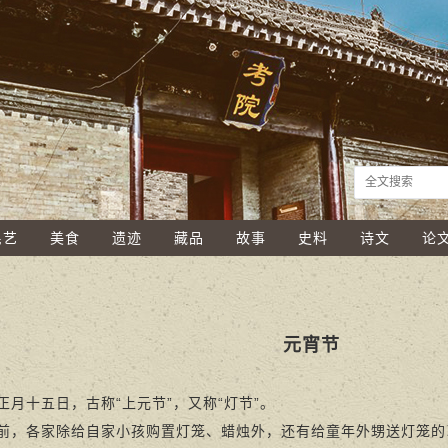
民艺
美食
遗迹
藏品
故事
史料
诗文
论
元宵节
十五日，古称“上元节”，又称“灯节”。
各家除给自家小孩购置灯笼、蜡烛外，还有给童年外甥送灯笼的