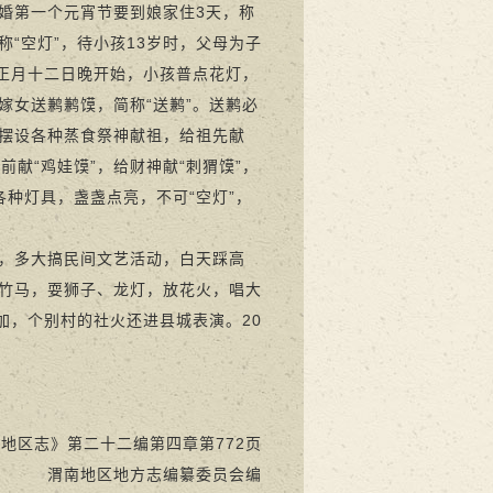
婚第一个元宵节要到娘家住3天，称
称“空灯”，待小孩13岁时，父母为子
从正月十二日晚开始，小孩普点花灯，
嫁女送鹣鹣馍，简称“送鹣”。送鹣必
摆设各种蒸食祭神献祖，给祖先献
前献“鸡娃馍”，给财神献“刺猬馍”，
各种灯具，盏盏点亮，不可“空灯”，
，多大搞民间文艺活动，白天踩高
竹马，耍狮子、龙灯，放花火，唱大
加，个别村的社火还进县城表演。20
地区志》第二十二编第四章第772页
渭南地区地方志编纂委员会编