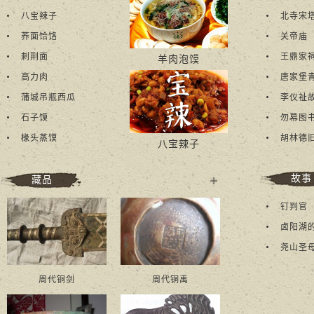
八宝辣子
北寺宋
荞面饸饹
关帝庙
刺荆面
王鼎家
羊肉泡馍
高力肉
唐家堡
蒲城吊瓶西瓜
​李仪祉
石子馍
勿幕图
椽头蒸馍
胡林德
八宝辣子
故事
藏品
多
钉判官
+
卤阳湖
尧山圣
周代铜剑
周代铜禹