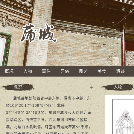
概况
人物
事件
习俗
民艺
美食
遗迹
概况
人物
多
蒲城县地处陕西省中部东侧，渭南市中部，东
+
经109°20′17″-109°54′48″，北纬
34°44′50″-35°10′30″。东邻澄城县和大荔县，南
接临渭区，西依富平县，西北与铜川市印台区接
壤，北与白水县毗邻。辖区东西最大距离55千米，