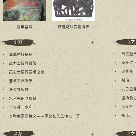
新丰宫鼎
鹰噬马纹青铜牌饰
诗文
史料
多
蒲城桥陵探秘
+
高力士陪葬泰陵
过景陵
高力士陪葬泰陵之谜
梨 花
蒲城书法发展
李仪祉家族
温汤晚
水利先驱李仪祉
贞女吟
李仪祉与水利
瓶 菊
水利学家乐诗文——李仪祉先生诗文一瞥
音频
论文