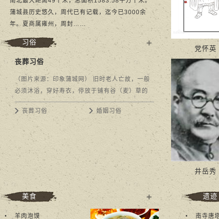
南北最大距离49千米，总面积1583.58平方千米。
蒲城县历史悠久，周代已有记载，迄今已3000余
年。夏商属雍州，周封……
习俗
党怀英
多
丧葬习俗
+
（图片来源：印象蒲城网） 旧时老人亡故，一般
必须沐浴，穿好寿衣，停放于铺有谷（麦）草的
床板上。入殓后，谷（麦）草再铺于灵堂两边地
丧葬习俗
婚姻习俗
上，以备守丧子孙跪垫之用，在“摔纸盆”时，谷
（麦）草...
井岳秀
美食
遗迹
多
羊肉泡馍
南寺唐
+