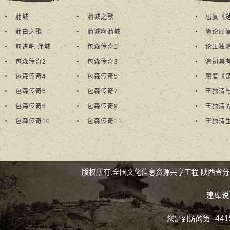
多
蒲城
蒲城之歌
屈复《
+
蒲白之歌
蒲城啊蒲城
简论屈
前进吧 蒲城
包森传奇1
论王独
包森传奇2
包森传奇3
清初具
包森传奇4
包森传奇5
屈复《楚
包森传奇6
包森传奇7
王独清
包森传奇8
包森传奇9
王独清
包森传奇10
包森传奇11
王独清
版权所有:全国文化信息资源共享工程 陕西省
建库说
441
您是到访的第