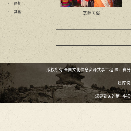
祭祀
其他
丧葬习俗
版权所有:全国文化信息资源共享工程 陕西省
建库说
440
您是到访的第