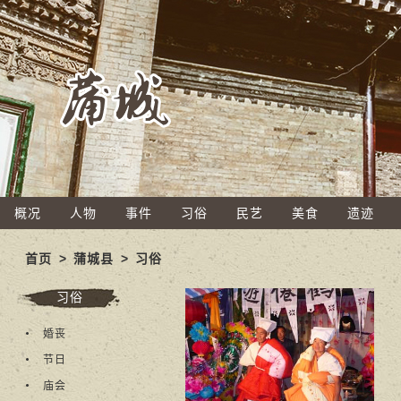
概况
人物
事件
习俗
民艺
美食
遗迹
首页
>
蒲城县
>
习俗
习俗
婚丧
节日
庙会