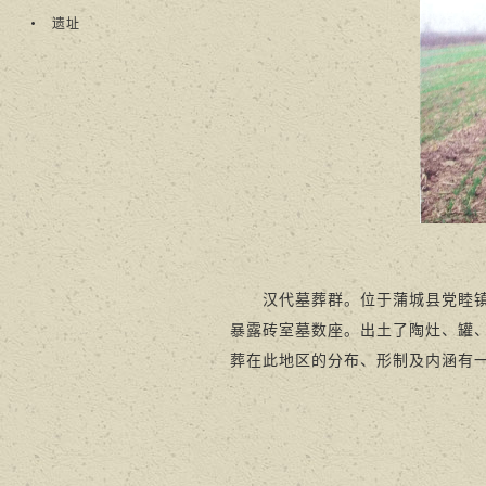
遗址
汉代墓葬群。位于蒲城县党睦镇冉家
暴露砖室墓数座。出土了陶灶、罐
葬在此地区的分布、形制及内涵有