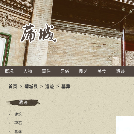
概况
人物
事件
习俗
民艺
美食
遗迹
首页
>
蒲城县
>
遗迹
>
墓葬
遗迹
建筑
碑石
墓葬