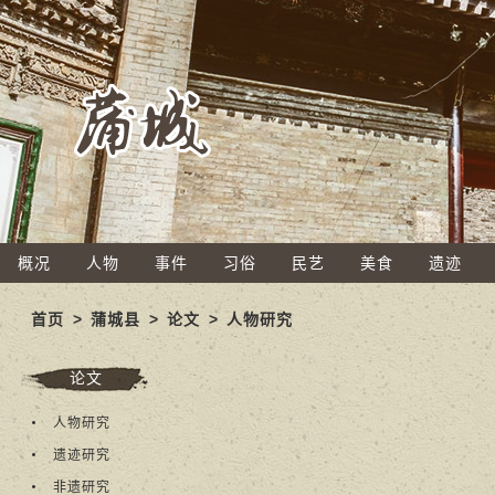
概况
人物
事件
习俗
民艺
美食
遗迹
首页
>
蒲城县
>
论文
>
人物研究
论文
人物研究
遗迹研究
非遗研究