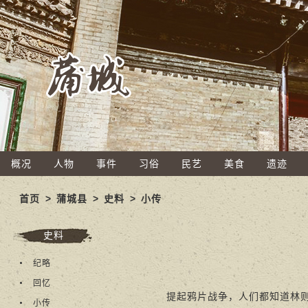
概况
人物
事件
习俗
民艺
美食
遗迹
首页
>
蒲城县
>
史料
>
小传
史料
纪略
回忆
提起鸦片战争，人们都知道林则徐
小传