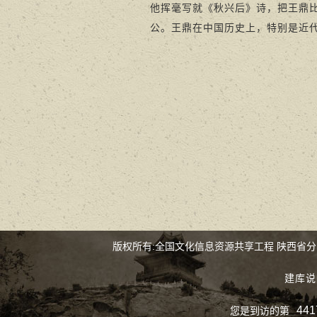
他挥毫写就《秋兴后》诗，把王鼎
公。王鼎在中国历史上，特别是近
版权所有:全国文化信息资源共享工程 陕西省
建库说
441
您是到访的第