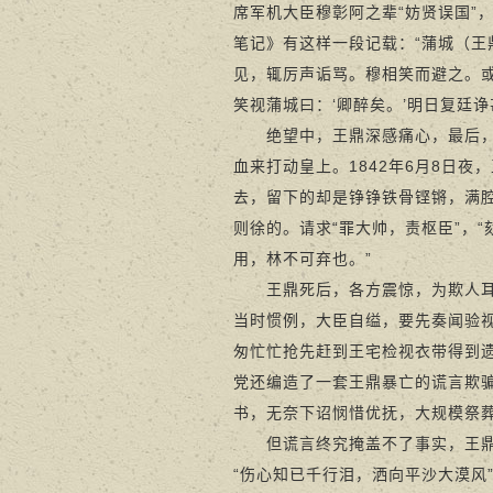
席军机大臣穆彰阿之辈“妨贤误国”
笔记》有这样一段记载：“蒲城（
见，辄厉声诟骂。穆相笑而避之。
笑视蒲城曰：‘卿醉矣。’明日复廷诤
绝望中，王鼎深感痛心，最后，他
血来打动皇上。1842年6月8日
去，留下的却是铮铮铁骨铿锵，满腔
则徐的。请求“罪大帅，责枢臣”，
用，林不可弃也。”
王鼎死后，各方震惊，为欺人耳目
当时惯例，大臣自缢，要先奏闻验
匆忙忙抢先赶到王宅检视衣带得到
党还编造了一套王鼎暴亡的谎言欺
书，无奈下诏悯惜优抚，大规模祭
但谎言终究掩盖不了事实，王鼎死
“伤心知已千行泪，洒向平沙大漠风