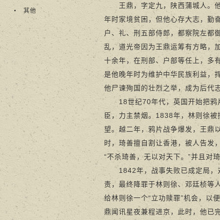
王鼎，字定九，陕西蒲城人。他是
其他
年时家境贫困，但他心存大志，勤奋
户、礼、刑五部侍郎，都察院左都御
乱，道光帝因为王鼎运筹有方略，
十余年，在刑部、户部等任上，多
是他晚年时为维护中华民族利益，
他尸谏殉国的壮烈之举，成为后代
18世纪70年代，英国开始把鸦
臣，力主禁烟。1838年，林则徐
望。越二年，鸦片战争爆发，王鼎
时，琦善擅自割让香港，被人告发
“不杀琦善，无以对天下。”并且对
1842年，战事失败已成定局，
责，最终降罪于林则徐、邓廷桢等
给林则徐一个“立功赎罪”机会，以
鼎闻讯星夜兼程进京，此时，他已