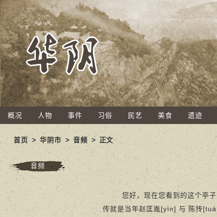
概况
人物
事件
习俗
民艺
美食
遗迹
首页
>
华阴市
>
音频
> 正文
音频
您好，现在您看到的这个亭子叫做
传就是当年赵匡胤[yìn] 与 陈抟