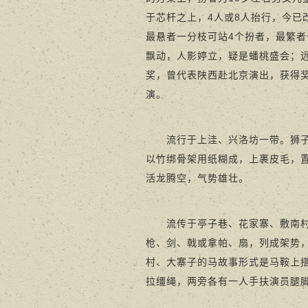
于芯杆之上，4人或8人抬行，今已
最悬者一分枝可站4个扮者，最繁者
飘动，人影婷立，疑是蟠桃盛会；远
奖，曾代表陕西赴北京演出，获得奖
演。
流行于上洼、兴洛坊一带。狮子多
以竹绑骨架用纸糊成，上裹皮毛，
活龙腾空，气势雄壮。
流传于亭子巷、花家寨、敷南村、
枪、剑、戟或拿帕、扇，列成架势
村、大寨子的马故事形式是马鞍上搭
拉缰绳，两旁各有一人手扶演员腿