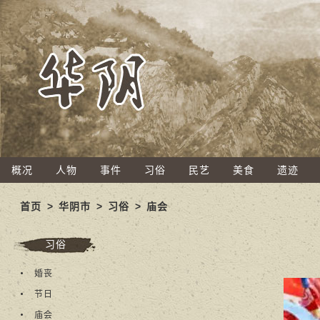
概况
人物
事件
习俗
民艺
美食
遗迹
首页
>
华阴市
>
习俗
>
庙会
习俗
婚丧
节日
庙会