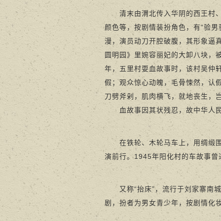
清末由渭北传入华阴的西王村、五
颜色等，按剧情装扮角色，有“验男
漫，演员动刀开腔破腹，其形象逼
圆明园》里婉容丽妃的大卸八块，被
年，五里村耍血故事时，该村吴仲
假；观众惊心动魄，毛骨悚然，认假
刀劈斧剁，肌肉横飞，就地丧生，岂
血故事因其状残忍，故中华人民共
在铁轮、木轮马车上，用绸缎围裹
演前行。1945年阳化村的车故事
又称“抬床”，流行于刘家寨南城
剧，扮者为男女青少年，按剧情化