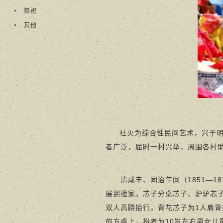
祭祀
其他
社火为综合性民间艺术，兴于
者广泛，届时一村兴举，周围各村
清咸丰、同治年间（1851—18
展到遆家。芯子分桌芯子、驴驴芯
双人高跷抬行。背花芯子为1人肩
的方桌上，扮者为10岁左右男女