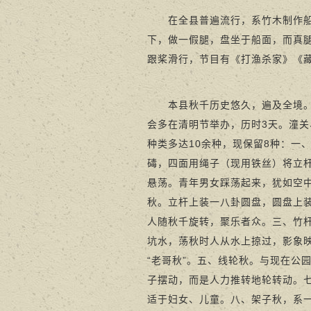
在全县普遍流行，系竹木制作船形
下，做一假腿，盘坐于船面，而真
跟桨滑行，节目有《打渔杀家》《
本县秋千历史悠久，遍及全境。尤
会多在清明节举办，历时3天。潼
种类多达10余种，现保留8种：一
碡，四面用绳子（现用铁丝）将立
悬荡。青年男女踩荡起来，犹如空
秋。立杆上装一八卦圆盘，圆盘上
人随秋千旋转，聚乐者众。三、竹
坑水，荡秋时人从水上掠过，影象映
“老哥秋”。五、线轮秋。与现在公
子摆动，而是人力推转地轮转动。
适于妇女、儿童。八、架子秋，系