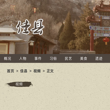
概况
人物
事件
习俗
民艺
美食
遗迹
首页
>
佳县
>
视频
> 正文
视频