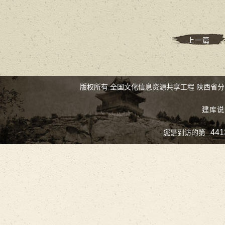
上一篇
版权所有:全国文化信息资源共享工程 陕西省
建库说
441
您是到访的第