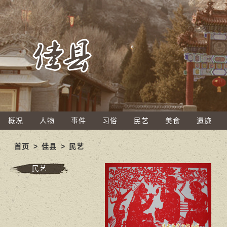
概况
人物
事件
习俗
民艺
美食
遗迹
首页
>
佳县
>
民艺
民艺