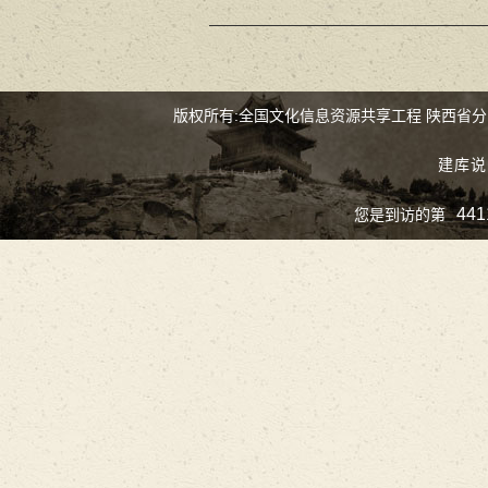
版权所有:全国文化信息资源共享工程 陕西省
建库说
441
您是到访的第