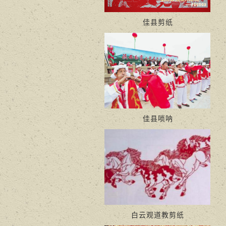
佳县剪纸
佳县唢呐
白云观道教剪纸