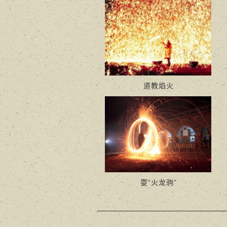
道教焰火
耍“火龙驹”