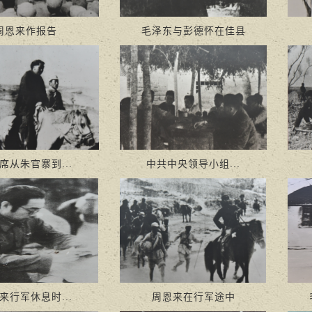
周恩来作报告
毛泽东与彭德怀在佳县
席从朱官寨到...
中共中央领导小组...
来行军休息时...
周恩来在行军途中