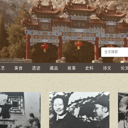
民艺
美食
遗迹
藏品
故事
史料
诗文
论