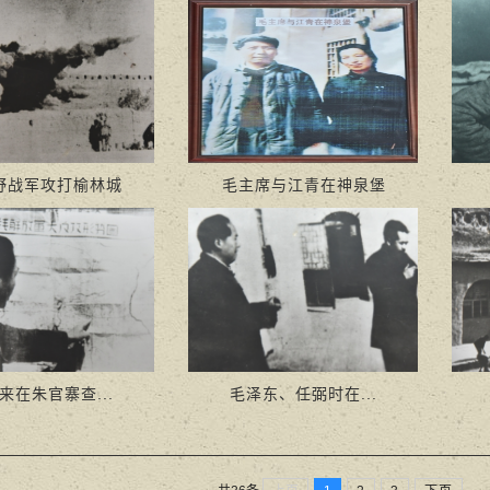
野战军攻打榆林城
毛主席与江青在神泉堡
来在朱官寨查...
毛泽东、任弼时在...