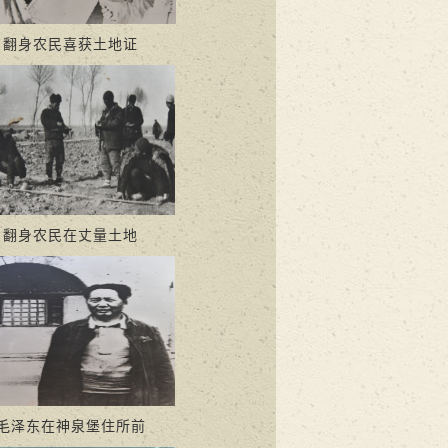
翻身农民喜获土地证
翻身农民在丈量土地
毛泽东在神泉堡住所前