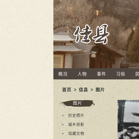
概况
人物
事件
习俗
首页
>
佳县
>
图片
图片
历史照片
城乡掠影
馆藏文物