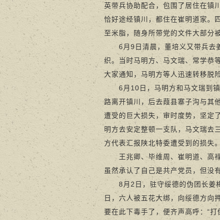
英带兵协助配合，包围了居住在镇
恰好途经镇川，都住在崔明道家。
至米脂，随身所带党的文件大部分
6月9日清晨，董培义又带兵去姜
织。当时马明方、马文瑞、常学恭
大家通知，马明方等人迅速转移脱
6月10日，马明方和马文瑞到镇
路离开镇川，后去葭县寨子沟与其
遭受的巨大损失，审时度势，坚定
明方去安定整顿一支队，马文瑞去
方代表汇报陕北特委遭受到的损失
王兆卿、毕维周、崔明道、高禄孝
虽然承认了自己是共产党员，但没
8月2日，驻守绥德的伪团长姜梅
日，六人被五花大绑，向绥德方向
要在此下毒手了，便齐声高呼：“打