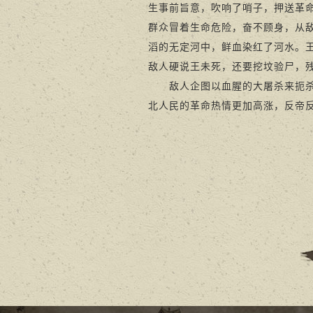
生事前旨意，吹响了哨子，押送革
群众冒着生命危险，奋不顾身，从
滔的无定河中，鲜血染红了河水。
敌人硬说王未死，还要挖坟验尸，
敌人企图以血腥的大屠杀来扼杀蓬
北人民的革命热情更加高涨，反帝