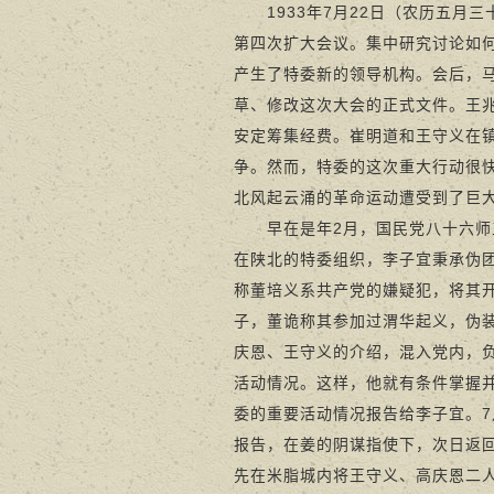
1933年7月22日（农历五月
第四次扩大会议。集中研究讨论如
产生了特委新的领导机构。会后，
草、修改这次大会的正式文件。王
安定筹集经费。崔明道和王守义在
争。然而，特委的这次重大行动很快
北风起云涌的革命运动遭受到了巨
早在是年2月，国民党八十六师五
在陕北的特委组织，李子宜秉承伪团
称董培义系共产党的嫌疑犯，将其
子，董诡称其参加过渭华起义，伪
庆恩、王守义的介绍，混入党内，
活动情况。这样，他就有条件掌握
委的重要活动情况报告给李子宜。7
报告，在姜的阴谋指使下，次日返
先在米脂城内将王守义、高庆恩二