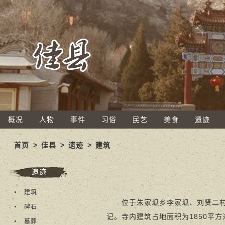
概况
人物
事件
习俗
民艺
美食
遗迹
首页
>
佳县
>
遗迹
>
建筑
遗迹
建筑
位于朱家坬乡李家坬、刘贤二村之
碑石
记。寺内建筑占地面积为1850平方
墓葬