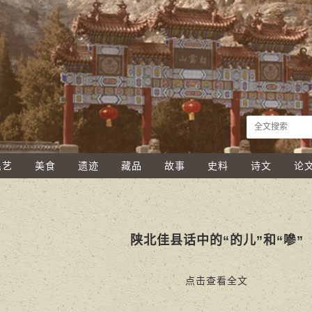
民艺
美食
遗迹
藏品
故事
史料
诗文
论
陕北佳县话中的“的儿”和“嘇”
点击查看全文