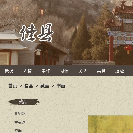
概况
人物
事件
习俗
民艺
美食
遗迹
首页
>
佳县
>
藏品
>
书画
藏品
青铜器
金银器
瓷器