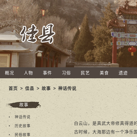
概况
人物
事件
习俗
民艺
美食
遗迹
首页
>
佳县
>
故事
>
神话传说
故事
神话传说
白云山，是真武大帝修真得道的
历史故事
古时候，大海那边有一个净乐国，
民俗故事