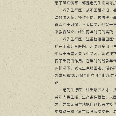
患了斑症伤寒，都是老先生亲自守
老先生行医，从不因循守旧，善于
法预防天花，操作不便，预防率不
群众囿于习惯，不太接受，他就一
来教育群众。经过两年时间的实践
老先生行医，注重挖掘祖国医学宝
后在工农红军医院、河防司令部卫
中医王玉玺大夫互相学习、切磋技
挥了重要的作用。在当时的战争年
的情况下，老先生克服困难，潜心研
外敷药和“发汗散”“止痛散”“止
命。
老先生行医，注重培养人才，从不
劳动人民生活、生产条件很差，求
才，并毫无保留地把自已的医学技
弟有路茂槐〈原定边县医院院长、