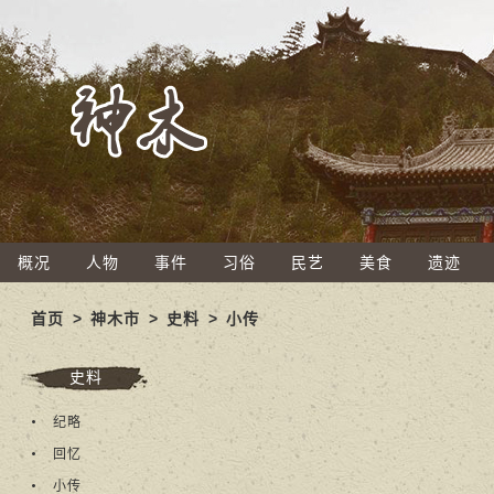
概况
人物
事件
习俗
民艺
美食
遗迹
首页
>
神木市
>
史料
>
小传
史料
纪略
回忆
小传