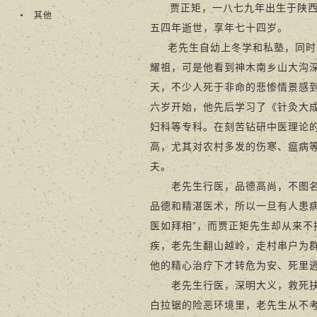
贾正矩，一八七九年出生于陕
其他
五四年逝世，享年七十四岁。
老先生自幼上冬学和私塾，同时也
耀祖，可是他看到神木南乡山大沟
天，不少人死于非命的悲惨情景感
六岁开始，他先后学习了《针灸大
妇科等专科。在刻苦钻研中医理论
高，尤其对农村多发的伤寒、瘟病
夫。
老先生行医，品德高尚，不图名利
品德和精湛医术，所以一旦有人患
医如拜相”，而贾正矩先生却从来不
疾，老先生翻山越岭，走村串户为
他的精心治疗下才转危为安、死里
老先生行医，深明大义，救死扶伤
白拉锯的险恶环境里，老先生从不