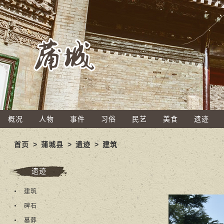
概况
人物
事件
习俗
民艺
美食
遗迹
首页
>
蒲城县
>
遗迹
>
建筑
遗迹
建筑
碑石
墓葬