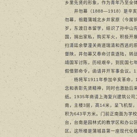
乡里先贤的形象，作为青年乃至全体
井勿幕（1888—1918）是辛
勿幕，祖籍蒲城北乡井家原（今属
岁，东渡日本留学，结识了孙中山
国，捐出家私，购买军火，积极开
扫清廷余孽潼关商道瑞清和西逃的原
督陕，井勿幕又奉命讨袁逐陆，转
靖国军讨陈，历经艰辛，到民国七
假借郭命令，函请井开军事会议。1
杨将军1911年参加辛亥革命，1
念和表彰先贤精神，同时也激励后
纸。1935年商请上海复兴建筑公
南，主楼3层，高14米，呈飞机型
积为643平方米。门前正南面为学
台，台南是园林式的教学区和办公
区。这所楼是蒲城县第一座现代化