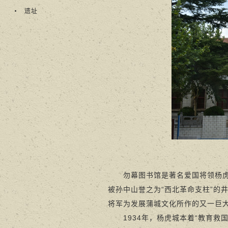
遗址
勿幕图书馆是著名爱国将领杨虎城
被孙中山誉之为“西北革命支柱”的
将军为发展蒲城文化所作的又一巨
1934年，杨虎城本着“教育救