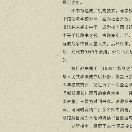
拱月之势。
图书馆建成后机构独立，与学校无
书馆便与学校分离，面向社会开放
书馆并入尧山中学，成为校内图书
中等学校藏书之冠。古籍充实，经
解放战争中曾大量丢失，后经征集
劫，现代有9万8千余册，分为马列
的。
抗日战争期间（1939年秋冬之
华人民共和国成立后补修，恢复旧貌
周年校庆前夕，又进行了一次全面
虎城部师长）题写的金色大字，一
国古籍，三楼为过刊书库。馆藏图
室，可同时容纳二百余名师生阅览，
以馆藏目录为基础的机读书目数据
这所楼房，经历了60年风云变幻