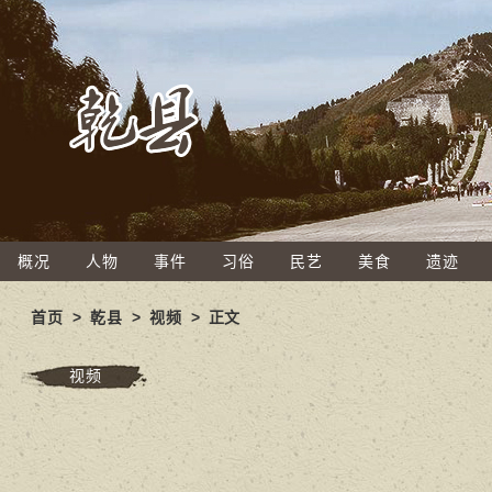
概况
人物
事件
习俗
民艺
美食
遗迹
首页
>
乾县
>
视频
> 正文
视频