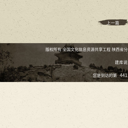
上一篇
版权所有:全国文化信息资源共享工程 陕西省
建库说
441
您是到访的第