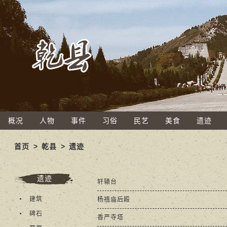
概况
人物
事件
习俗
民艺
美食
遗迹
首页
>
乾县
>
遗迹
遗迹
轩辕台
建筑
杨禧庙后殿
碑石
香严寺塔