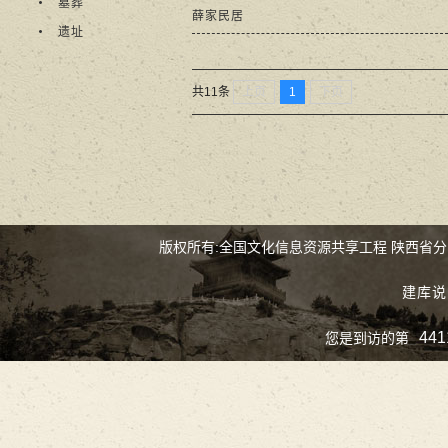
墓葬
薛家民居
遗址
上页
1
下页
共11条
版权所有:全国文化信息资源共享工程 陕西省
建库说
441
您是到访的第