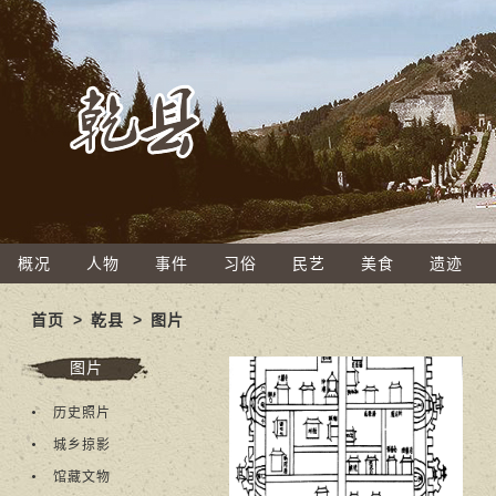
概况
人物
事件
习俗
民艺
美食
遗迹
首页
>
乾县
>
图片
图片
历史照片
城乡掠影
馆藏文物