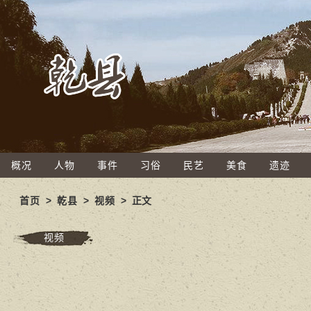
概况
人物
事件
习俗
民艺
美食
遗迹
首页
>
乾县
>
视频
> 正文
视频