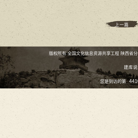
上一篇
版权所有:全国文化信息资源共享工程 陕西省
建库说
441
您是到访的第