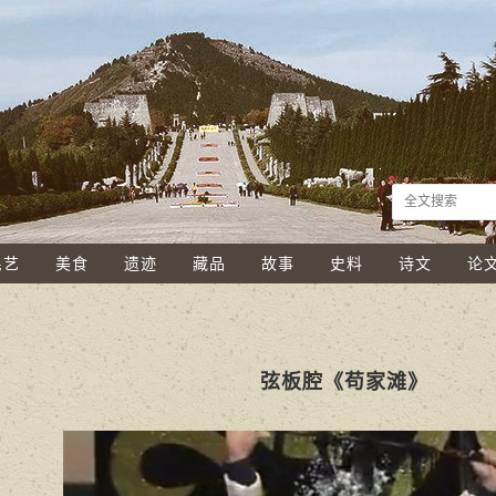
民艺
美食
遗迹
藏品
故事
史料
诗文
论
弦板腔《苟家滩》