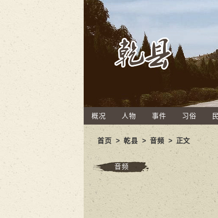
概况
人物
事件
习俗
首页
>
乾县
>
音频
> 正文
音频