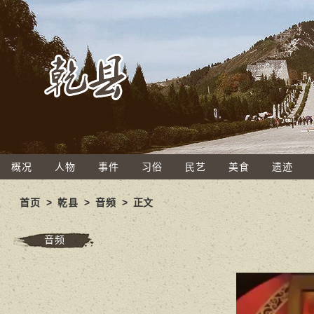
概况
人物
事件
习俗
民艺
美食
遗迹
首页
>
乾县
>
音频
> 正文
音频