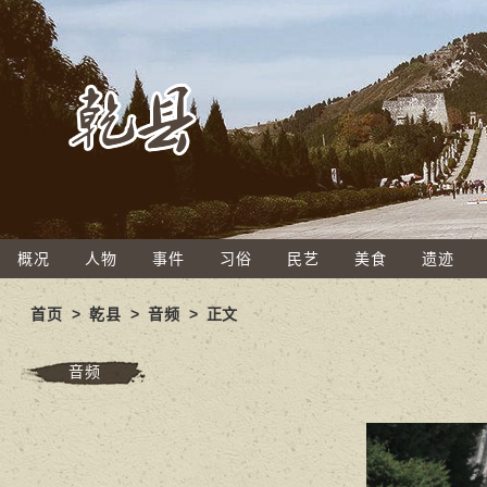
概况
人物
事件
习俗
民艺
美食
遗迹
首页
>
乾县
>
音频
> 正文
音频