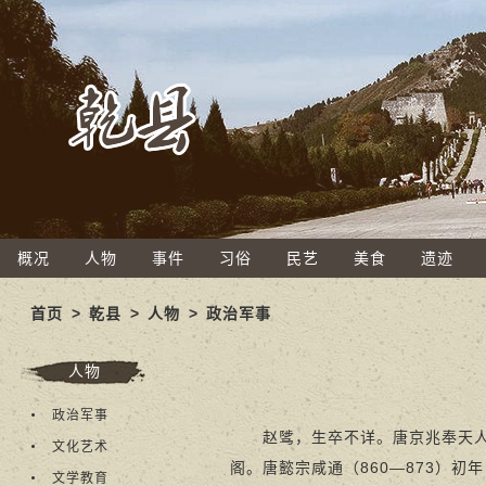
概况
人物
事件
习俗
民艺
美食
遗迹
首页
>
乾县
>
人物
>
政治军事
人物
政治军事
赵骘，生卒不详。唐京兆奉天人，
文化艺术
阁。唐懿宗咸通（860—873）
文学教育