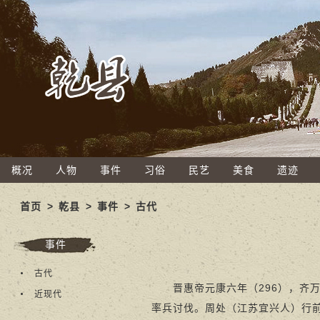
概况
人物
事件
习俗
民艺
美食
遗迹
首页
>
乾县
>
事件
>
古代
事件
古代
晋惠帝元康六年（296），齐万
近现代
率兵讨伐。周处（江苏宜兴人）行前