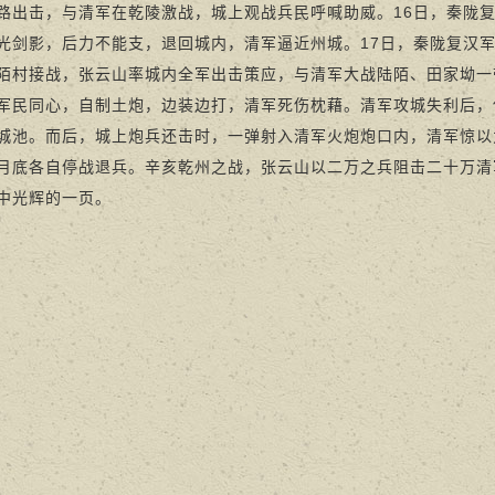
路出击，与清军在乾陵激战，城上观战兵民呼喊助威。16日，秦陇
光剑影，后力不能支，退回城内，清军逼近州城。17日，秦陇复汉
陌村接战，张云山率城内全军出击策应，与清军大战陆陌、田家坳一
军民同心，自制土炮，边装边打，清军死伤枕藉。清军攻城失利后，
城池。而后，城上炮兵还击时，一弹射入清军火炮炮口内，清军惊以
月底各自停战退兵。辛亥乾州之战，张云山以二万之兵阻击二十万清
中光辉的一页。