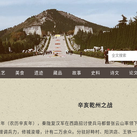
民艺
美食
遗迹
藏品
故事
史料
诗文
论
辛亥乾州之战
年（农历辛亥年），秦陇复汉军在西路招讨使兵马都督张云山率领
增调兵力，修城浚壕，计有二万余众。分驻好畤村、阳洪店、王铁一带