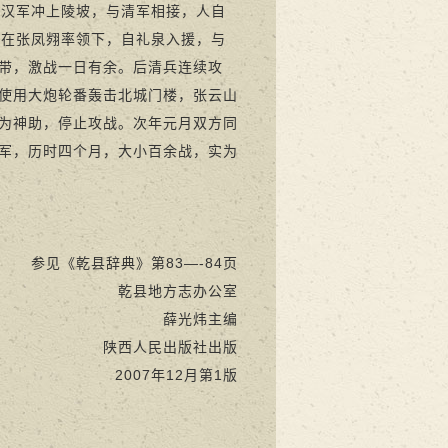
复汉军冲上陵坡，与清军相接，人自
军在张凤翙率领下，自礼泉入援，与
带，激战一日有余。后清兵连续攻
使用大炮轮番轰击北城门楼，张云山
为神助，停止攻战。次年元月双方同
军，历时四个月，大小百余战，实为
参见《乾县辞典》第83—-84页
乾县地方志办公室
薛光炜主编
陕西人民出版社出版
2007年12月第1版