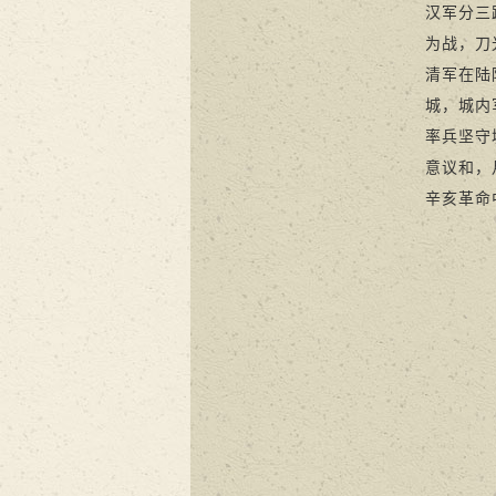
汉军分三
为战，刀
清军在陆
城，城内
率兵坚守
意议和，
辛亥革命