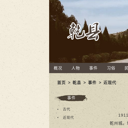
概况
人物
事件
习俗
首页
>
乾县
>
事件
>
近现代
事件
古代
1911
近现代
乾州城。