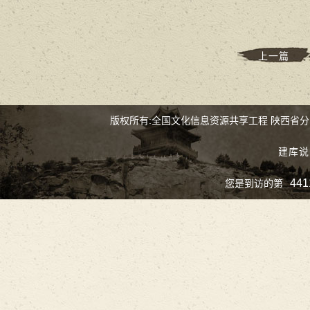
上一篇
版权所有:全国文化信息资源共享工程 陕西省
建库说
441
您是到访的第