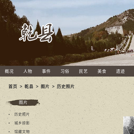
概况
人物
事件
习俗
民艺
美食
遗迹
首页
>
乾县
>
图片
>
历史照片
图片
历史照片
城乡掠影
馆藏文物