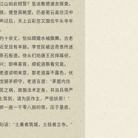
江山如此短暂？急派敬德速去探查。
怪，便登高眺望。仍是密云盖住汉中
声过后，天上云彩忽又围住牛头寺半
。
约十余丈，恰似嫦娥水袖飘舞。古老
近至且有羊肠。李世民被这奇景所迷
条石板道。侍从们劝唐王另择蹊径，
兴；即唤差官，顺蛇道察看究竟。
老道讲明来意，那老道喜不露色，伏
戈钢矛把守，老道言道：“茅屋内住
民之祸，故施法术定身，并派兵将严
上驾到，请为民作主，严惩妖邪！”
修一座一千零八层的塔，压于基底，
话：“土重者筑城，土轻者立寺。”