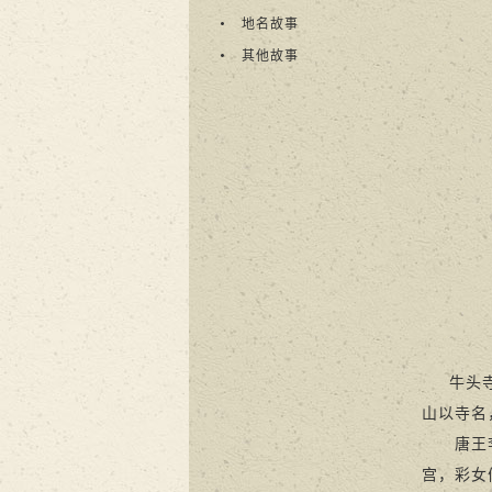
地名故事
其他故事
牛头寺在
山以寺名
唐王李世
宫，彩女