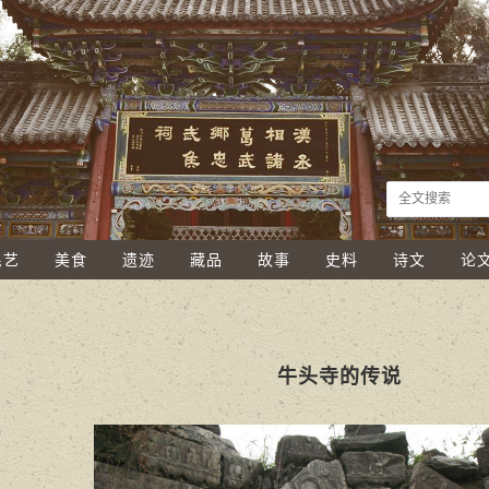
民艺
美食
遗迹
藏品
故事
史料
诗文
论
牛头寺的传说