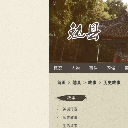
概况
人物
事件
习俗
首页
>
勉县
>
故事
>
历史故事
故事
神话传说
历史故事
生活故事