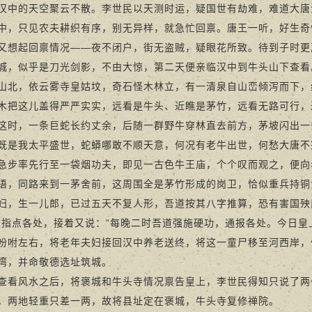
汉中的天空聚云不散。李世民以天测时运，疑国世有劫难，难道大唐
中，只见农夫耕织有序，别无异样，就急忙回禀。唐王一听，好生奇
又想起回禀情况——夜不闭户，街无盗贼，疑眼花所致。待到子时更
城，似乎是刀光剑影，不由大惊，第二天便亲临汉中到牛头山下查看
，依云雾寺皇姑坟，奇石怪木林立，有一清泉自山峦倾泻而下，
木把这儿盖得严严实实，远看是牛头、近瞧是茅竹，远看无路可行，
这时，一条巨蛇长约丈余，后随一群野牛穿林直去前方，茅坡闪出一
既是我太平盛世，蛇蟒哪敢不顺天意，何况有老牛出世，何愁大唐不
率先行至一袋烟功夫，即见一古色牛王庙，个个叹而观之，便向
语，同路来到一茅舍前，这周围全是茅竹形成的岗卫，恰似重兵持铜
妇，生一儿郎，已过五天不复人形，吾道按其八字推算，恐有害国殃
道指点各处，接着又说：“每晚二时吾道强施硬功，通报各处。今日皇
吩咐左右，将老年夫妇接回汉中养老送终，将这一童尸移至河西岸，
湾，并命敬德选址筑城。
风水之后，将褒城和牛头寺情况禀告皇上，李世民得知只说了两句
，两地轻重只差一两，故将县址定在褒城，牛头寺复修禅院。