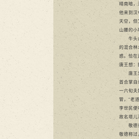
晴南暗，
他来到汉
天空，但
山腰的小
牛头山北
的混合林
惑。恰在
唐王想：
唐王急步
首合掌自
一六旬夫
管，“老
李世民便
故名塔儿
敬德查看
敬德称过