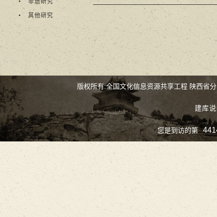
非遗研究
其他研究
版权所有:全国文化信息资源共享工程 陕西省
建库说
441
您是到访的第