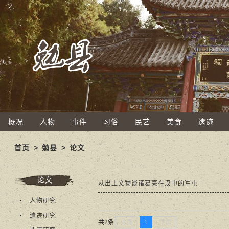
概况
人物
事件
习俗
民艺
美食
遗迹
首页
>
勉县
>
论文
论文
从出土文物谈诸葛亮在汉中的军屯
人物研究
遗迹研究
上页
1
下页
共2条