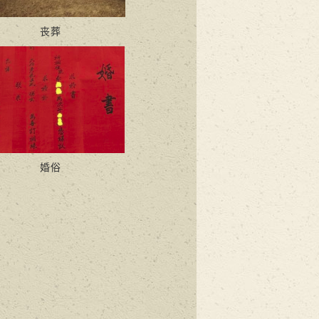
丧葬
婚俗