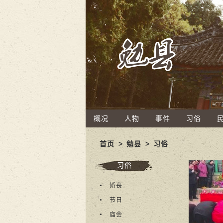
概况
人物
事件
习俗
首页
>
勉县
>
习俗
习俗
婚丧
节日
庙会