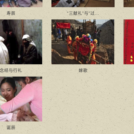
寿辰
“三献礼”与“过...
念经与行礼
嫁歌
诞辰