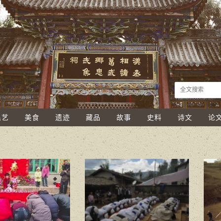
民艺
美食
遗迹
藏品
故事
史料
诗文
论