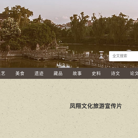
民艺
美食
遗迹
藏品
故事
史料
诗文
论
凤翔文化旅游宣传片