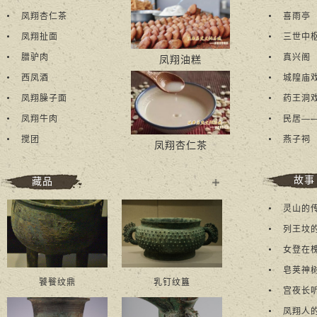
凤翔杏仁茶
喜雨亭
凤翔扯面
三世中
腊驴肉
真兴阁
凤翔油糕
西凤酒
​城隍庙
凤翔臊子面
药王洞
凤翔牛肉
民居—
搅团
燕子祠
凤翔杏仁茶
故事
藏品
多
灵山的
+
列王坟
女登在
皂荚神
饕餮纹鼎
乳钉纹簋
宫夜长
凤翔人