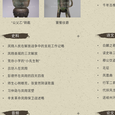
千年古
“公父乙”铜甗
饕餮纹爵
诗文
史料
多
白麟之
凤翔人民在解放战争中的支前工作记略
+
读史咏
凤翔县城的三次解放
穆公饮
竞存小学的“小先生制”
北征
吕剑人在凤翔
凤凰曲
彭德怀在凤翔的四天四夜
行军二
师生心明眼亮，张斐然阴谋败露
代扶风
习仲勋与凤翔泥塑
送岐州
辛亥革命凤翔保卫战述略
音频
论文