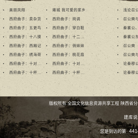
多
美丽凤翔
雍城 我可爱的家乡
浅论召
+
西府曲子：卖杂货
西府曲子：岗调
召公奭
西府曲子：五更鸟
西府曲子：穿白鞋
秦襄公
西府曲子：十二月花
西府曲子：十八摸
秦襄公
西府曲子：西厢记
西府曲子：俏妹妹
召公奭
西府曲子：绣海荷
西府曲子：桃花扇
召公奭
西府曲子：十对花（一）
西府曲子：十对花（二）
论秦穆
西府曲子：十杯酒（一）
西府曲子：十杯酒（二）
论秦穆
版权所有:全国文化信息资源共享工程 陕西省
建库说
441
您是到访的第