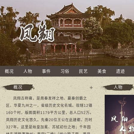
概况
人物
事件
习俗
民艺
美食
遗迹
概况
人物
多
凤翔古称雍，是周秦发祥之地、嬴秦创霸之
+
区、华夏九州之一，省级历史文化名城。现辖12镇
160个村，版图面积1179平方公里，总人口52万。
凤翔历史文化悠久。先秦20位王公在此建都，历时
327年。这里是始皇加冕、苏轼初仕之地；千年园