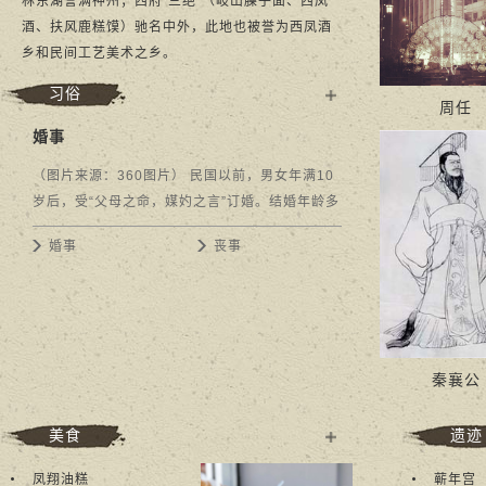
林东湖誉满神州；西府“三绝”（岐山臊子面、西凤
酒、扶风鹿糕馍）驰名中外，此地也被誉为西凤酒
乡和民间工艺美术之乡。
习俗
周任
多
婚事
+
（图片来源：360图片） 民国以前，男女年满10
岁后，受“父母之命，媒妁之言”订婚。结婚年龄多
为十七八岁，早者十二三岁。婚前男女互不相
婚事
丧事
见，嫁娶履行“六礼”。即纳采（交礼求婚）、问...
秦襄公
美食
遗迹
多
凤翔油糕
蕲年宫
+