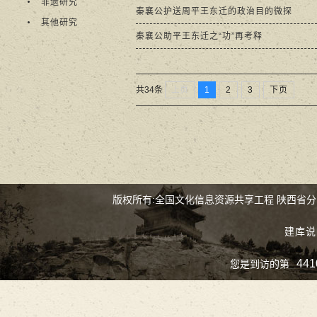
非遗研究
秦襄公护送周平王东迁的政治目的微探
其他研究
秦襄公助平王东迁之“功”再考释
上页
1
2
3
下页
共34条
版权所有:全国文化信息资源共享工程 陕西省
建库说
441
您是到访的第