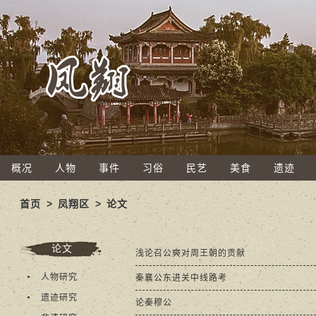
概况
人物
事件
习俗
民艺
美食
遗迹
首页
>
凤翔区
>
论文
论文
浅论召公奭对周王朝的贡献
人物研究
秦襄公东进关中线路考
遗迹研究
论秦穆公