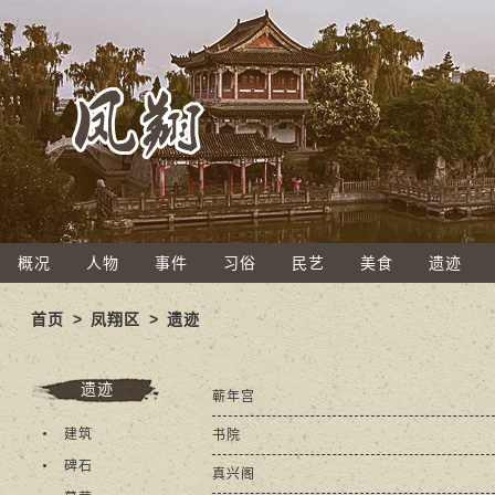
概况
人物
事件
习俗
民艺
美食
遗迹
首页
>
凤翔区
>
遗迹
遗迹
蕲年宫
建筑
书院
碑石
真兴阁