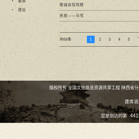
墓葬
敬诚会馆戏楼
遗址
民居——马宅
上页
1
2
3
4
5
共68条
版权所有:全国文化信息资源共享工程 陕西省
建库说
441
您是到访的第