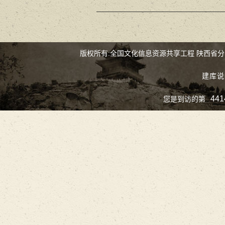
版权所有:全国文化信息资源共享工程 陕西省
建库说
441
您是到访的第