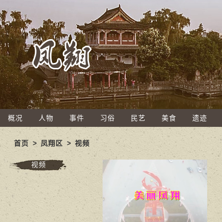
概况
人物
事件
习俗
民艺
美食
遗迹
首页
>
凤翔区
>
视频
视频