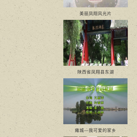
美丽凤翔风光片
陕西省凤翔县东湖
雍城—我可爱的家乡