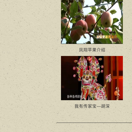
凤翔苹果介绍
我有传家宝—胡深