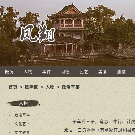
概况
人物
事件
习俗
民艺
美食
遗迹
首页
>
凤翔区
>
人物
>
政治军事
人物
政治军事
子车氏三子，奄息、仲行、针虎
文化艺术
死后，三良殉葬（有墓冢在凤翔县
文学教育