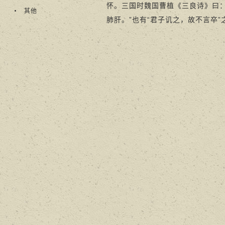
怀。三国时魏国曹植《三良诗》曰
其他
肺肝。”也有“君子讥之，故不言卒”