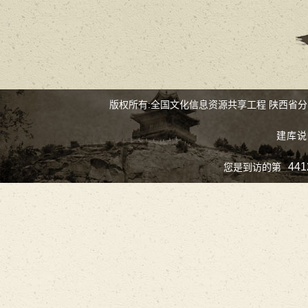
版权所有:全国文化信息资源共享工程 陕西省
建库说
441
您是到访的第