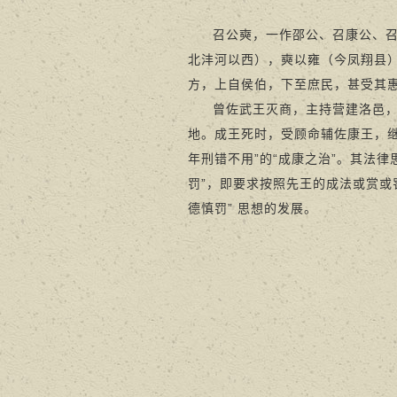
召公奭，一作邵公、召康公、
北沣河以西），奭以雍（今凤翔县
方，上自侯伯，下至庶民，甚受其
曾佐武王灭商，主持营建洛邑
地。成王死时，受顾命辅佐康王，
年刑错不用”的“成康之治”。其法律思
罚”，即要求按照先王的成法或赏或
德慎罚” 思想的发展。