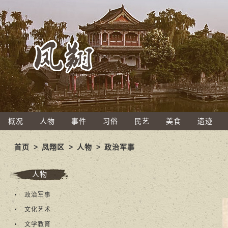
概况
人物
事件
习俗
民艺
美食
遗迹
首页
>
凤翔区
>
人物
>
政治军事
人物
政治军事
文化艺术
文学教育