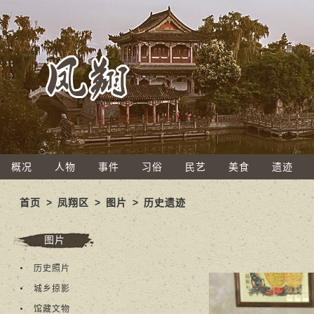
概况
人物
事件
习俗
民艺
美食
遗迹
首页
>
凤翔区
>
图片
>
历史遗迹
图片
历史照片
城乡掠影
馆藏文物