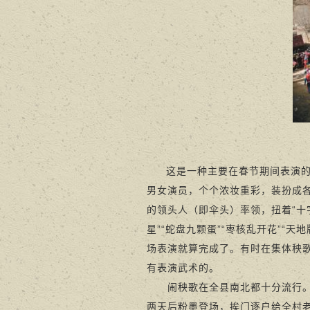
这是一种主要在春节期间表演
男女演员，个个浓妆重彩，装扮成
的领头人（即伞头）率领，扭着“十字
星”“蛇盘九颗蛋”“枣核乱开花”“
场表演就算完成了。有时在集体秧
有表演武术的。
闹秧歌在全县南北都十分流行。每
两天后粉墨登场，挨门逐户给全村