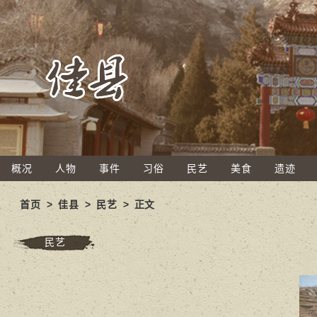
概况
人物
事件
习俗
民艺
美食
遗迹
首页
>
佳县
>
民艺
> 正文
民艺