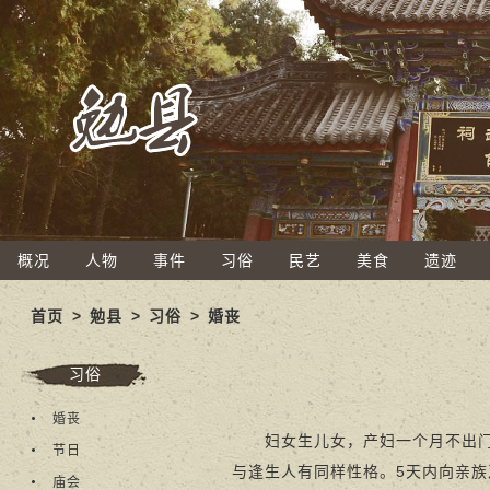
概况
人物
事件
习俗
民艺
美食
遗迹
首页
>
勉县
>
习俗
>
婚丧
习俗
婚丧
妇女生儿女，产妇一个月不出门，
节日
与逢生人有同样性格。5天内向亲族
庙会