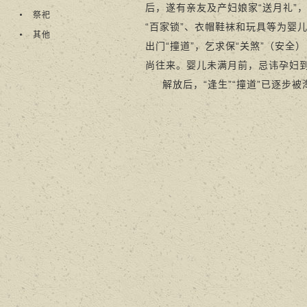
后，遂有亲友及产妇娘家“送月礼”
祭祀
“百家锁”、衣帽鞋袜和玩具等为婴
其他
出门“撞道”，乞求保“关煞”（安
尚往来。婴儿未满月前，忌讳孕妇到
解放后，“逢生”“撞道”已逐步被淘