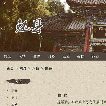
概况
人物
事件
习俗
民艺
美食
遗迹
首页
>
勉县
>
习俗
>
婚丧
习俗
婚丧
婚
约
节日
提婚后，红叶拿上写有生辰时间的
庙会