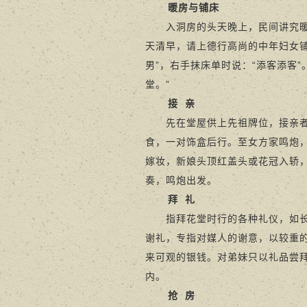
暖房与铺床
入洞房的头天晚上，民间讲究暖房
天清早，请上德行高尚的中年妇女
男”，右手抹床单时说：“添客添客
堂。”
接
亲
先在堂屋供上先祖牌位，接亲者与
食，一对饰盒后行。至女方家鸣炮
嫁妆，新娘头顶红盖头或花冠入轿
奏，鸣炮出发。
拜
礼
指拜花堂时行的各种礼仪，如长辈
谢礼，专指对媒人的谢意，以较重
来可观的银钱。对弟妹只以礼品尝拜
内。
抢
房