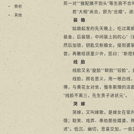
死一对”“猴配猪不到头”等生辰不合
祭祀
若“大相”尚合，即为“合婚”，进而“
其他
装
箱
姑娘起发的先天晚上，吃过离娘菜
装金，后装银，中间装上妈的心”
然后加锁，钥匙交新婚女。接到婆
尝，再散给孩童少许，民曰：“新熄
线
脸
线脸又名“旋脸”“鲜脸”“铰脸”
线脸，顾名思义，用一根白线，呈
傅，与黄花女对坐，慢条斯理的洁面
“线脸不离三，先生贵子进状元”。
哭
嫁
哭嫁，又叫嫁歌，是嫁女在室内单
情；取笑、戏弄、奉劝那些媒婆、押
述”。低沉、幽切，悲喜交加，一