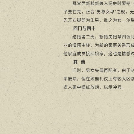
拜堂后新郎新娘入洞房时要抢（争
子要在先，正合“男尊女卑”之规，
先开右脚即为生男，反之为女。尔
回门与回十
结婚第二天，新婚夫妇拿四色礼回
业的情感中转，为新的家庭关系形成
他家庭成员接回娘家，这也是情感
其
他
旧时，男女失偶再配者，由于封建
渐废除，但在嫁娶礼仪上有较大区
媒人家中搭红放炮，以示冲喜。