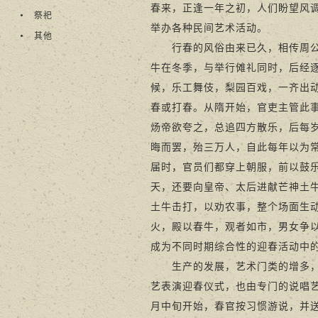
春来，正逢一年之初，人们盼望风
祭祀
举办各种民间艺术活动。
其他
行春的风俗由来已久，相传周公时
牛在冬季，与举行傩礼同时，后经
候，乐工舞伎，梨园百戏，一齐出
春或打春。从隋开始，官吏主管此事
炀帝欲夸之，总追四方散乐，后每
晦而罢，殆三万人，自此每年以为常
届时，官员们都穿上朝服，前以鼓
天，还要向皇帝、太后进献芒神土
土牛击打，以劝农事，整个场面生
火，殿以春牛，观者如市，男女争以
成为不同时期综合性的迎春活动中
生产的发展，艺术门类的增多，民
艺表演迎春仪式，也由专门的说唱艺
月中旬开始，春官按习惯游说，并送