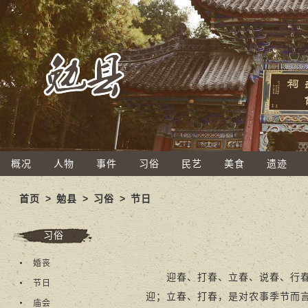
概况
人物
事件
习俗
民艺
美食
遗迹
首页
>
勉县
>
习俗
>
节日
习俗
婚丧
迎春、打春、立春、说春、行春，
节日
迎；立春、打春，是对农事季节而
庙会