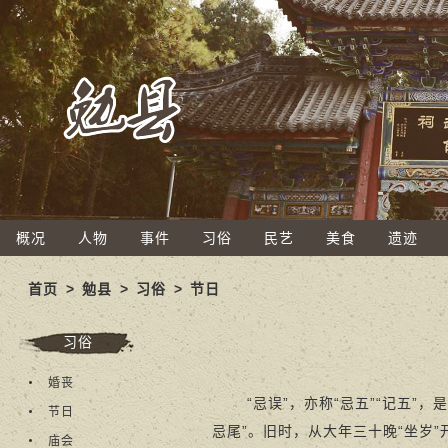
概况
人物
事件
习俗
民艺
美食
遗迹
首页
>
勉县
>
习俗
>
节日
习俗
婚丧
“忌误”，亦称“忌五”“记五”，
节日
忌尾”。旧时，从大年三十晚“坐岁
庙会