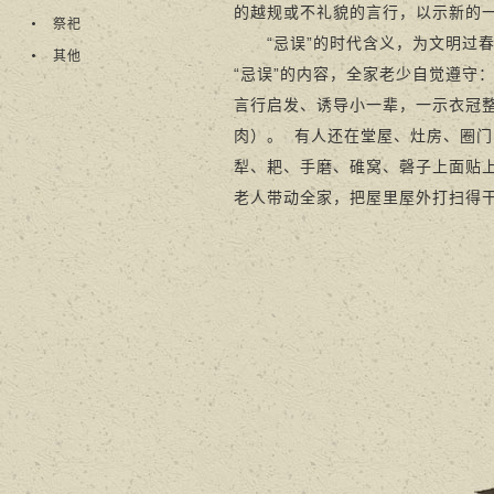
的越规或不礼貌的言行，以示新的
祭祀
“忌误”的时代含义，为文明过春
其他
“忌误”的内容，全家老少自觉遵守
言行启发、诱导小一辈，一示衣冠整
肉）。 有人还在堂屋、灶房、圈
犁、耙、手磨、碓窝、磬子上面贴上
老人带动全家，把屋里屋外打扫得干