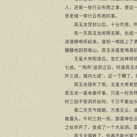
人，还做一些行云布雨之事，使这
责老城一带行云布雨的事。
高玉龙受封以后，十分尽责，所以
有一天高玉龙闲得无聊，化成一位
进酒肆喝将起来。谁知一喝就上了
醺醺地回到南山。高玉龙喜爱喝酒
玉皇大帝知道后，急忙派神将给高
七成。"“雨布”送到之后，时逢高
外三成，城内七成”。这一下糟了
高玉龙错布了雨，玉皇大帝发怒，
高玉龙一直未做坏事，只是一时贪
时三刻不管洞外如何，千万不敢出头
第二天天气晴朗，万里无云，谁知
敢露头。午时三刻一到，那雷神在
之处炸开了，变成了一个大岩洞。
高玉龙得救了，但再不能出洞了。