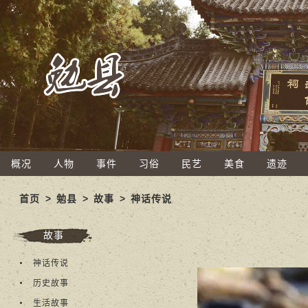
概况
人物
事件
习俗
民艺
美食
遗迹
首页
>
勉县
>
故事
>
神话传说
故事
神话传说
历史故事
生活故事