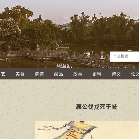
民艺
美食
遗迹
藏品
故事
史料
诗文
论
襄公伐戎死于岐