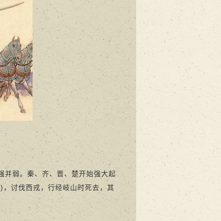
强并弱。秦、齐、晋、楚开始强大起
6)，讨伐西戎，行经岐山时死去，其