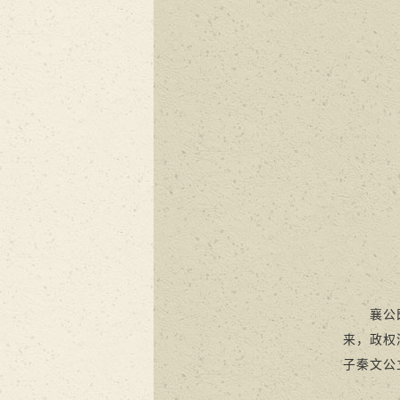
襄公既为
来，政权
子秦文公