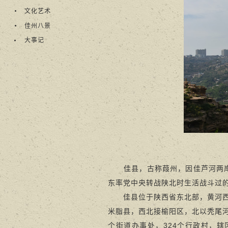
文化艺术
佳州八景
大事记
佳县，古称葭州，因佳芦河两岸芦
东率党中央转战陕北时生活战斗过
佳县位于陕西省东北部，黄河
米脂县，西北接榆阳区，北以秃尾河与
个街道办事处，324个行政村，辖区