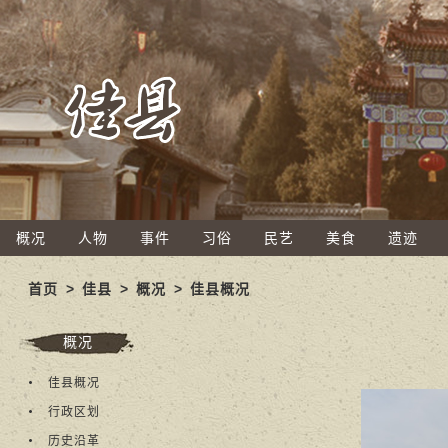
概况
人物
事件
习俗
民艺
美食
遗迹
首页
>
佳县
>
概况
>
佳县概况
概况
佳县概况
行政区划
历史沿革