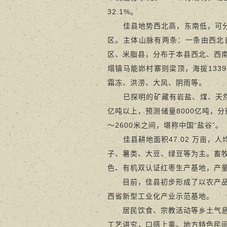
32.1%。
佳县地势西北高，东南低，可
区。主体山脉有两条：一条由西北
区、米脂县，分布于本县西北、西
塌镇马能峁村寨则梁顶，海拔133
霜冻、洪涝、大风、阴雨等。
已探明的矿藏有岩盐、煤、天然
亿吨以上，预测储量8000亿吨，分别
～2600米之间，堪称中国“盐谷”。
佳县耕地面积47.02 万亩，人
子、薯类、大豆、绿豆等为主。畜
色、有机双认证红枣生产基地，产量
目前，佳县初步形成了以农产
西省新型工业化产业示范基地。
居民饮食、宗教活动等乡土气
工艺讲究，口感上乘。地方特色民