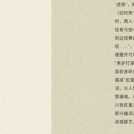
“虎铮”
（旧时称
时，两人
铉者与拍
则边扭舞
哎……”
缠腰开弓
“黑驴打
皆斜身碎
摆成“蛇
词，众人
策编唱。
川铁匠董
即兴编词
进城献艺