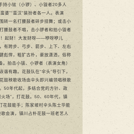
，手持小铉（小锣）、小钹者20多人
蛮婆”“蛮汉”装扮者各一人。表演
围转一名打腰鼓者碎步扭舞；或击小
打腰鼓者不唱，击小锣者和拍小钹者
财！起财！大发财呀——咿呀咿儿
样，有跨步、弓步、箭步、上下、左右
健彪悍，粗犷古朴，豪放潇洒，俗称
皆备。拍击小钹、小锣者（表演女角）
诙谐有趣。花鼓队在“伞头”导引下，
形。花鼓秧歌收场由伞头即兴编领唱秧歌
。50年代起，多结合党的方针、政
场”，打花鼓。50、60年代，镇
为打花鼓能手；陈家坡村伞头陈士华能
秧歌会演，镇川占朴花鼓一班老艺人