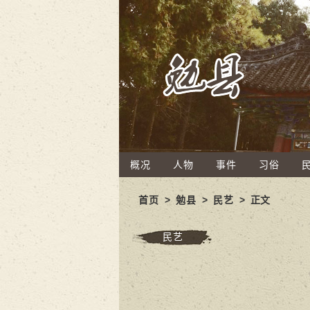
概况
人物
事件
习俗
首页
>
勉县
>
民艺
> 正文
民艺