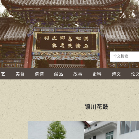
民艺
美食
遗迹
藏品
故事
史料
诗文
论
镇川花鼓