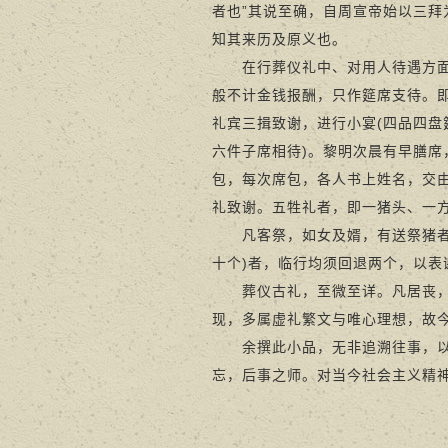
者也”其说至确，自周宣帝始以三
知其来历及原义也。
在行葬仪礼中、对用人待遇方面，
般不计金钱报酬，只作筵席支待。即
礼宾三揖致谢，进行小宴(四品四盘
六件子席相待)。黎明次晨有早膳
包，每次席包，各人书上姓名，交
礼致谢。五牲礼者，即一猪头、一
凡客祭，如女及婿，有送祭猪者，
十个)者，临行均须回退两个，以表
葬仪古礼，至微至详。凡居丧，行
现，多属虚礼繁文与唯心理想，故
余撰此小品，无非追溯往事，以鉴
忘，后事之师。对当今社会主义精神