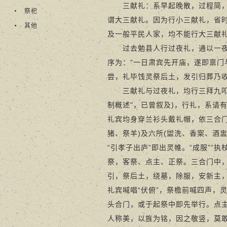
三献礼：系早起晚散，过程简，时
祭祀
谓大三献礼。因为行小三献礼，省
其他
及一般平民人家，均不能行大三献
过去勉县人行过夜礼，通以一夜行
序为：“一日肃宾先开庙，遂即禀
尝，礼毕饯灵祭后土，发引归葬乃收
三献礼与过夜礼，均行三拜九叩，
制概述"，已曾叙及)，行礼，系请
礼宾均身穿兰衫头戴礼帽，依三合
猪、祭羊)及六所(盥洗、香案、酒盅
“引孝子出庐”即出灵帷。“成服”“执
祭，客祭、点主、正祭。三合门中，
引，祭后土，绕墓，除服，安新主
礼宾喊唱“伏俯”，祭檐前喊四声，
头合门，或于起祭中即先举行。点主
人称美，以旌为铭，因之敬竖，莫