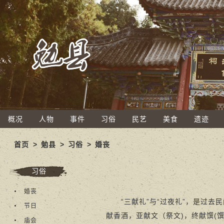
概况
人物
事件
习俗
民艺
美食
遗迹
首页
>
勉县
>
习俗
>
婚丧
习俗
婚丧
“三献礼”与“过夜礼”，是过去
节日
献香酒，亚献文（祭文)，终献馔(
庙会