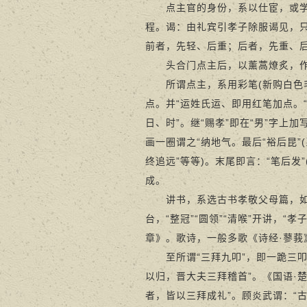
点主官的身份，系以仕宦，或学位
程。谒：由礼宾引孝子除服谒见，
前者，先轻、后重；后者，先重、
头合门点主后，以薰蒿燎炙，作
所谓点主，系用彩笔(新购白色毛笔
点。并“运姓氏运、即用红笔加点。“运
日、时”。继“赐孝”即在“男”字上
画一圈谓之“纳地气。最后“裕后昆”
终追远”等等)。末尾即言：“笔后
成。
讲书，系选古书孝敬父母篇，如《
台，“整冠”“圆领”“清喉”开讲，
章》。歌诗，一般多歌《诗经·蓼
至所谓“三拜九叩”，即一跪三叩
以归，晋大夫三拜稽首”。《国语·
者，皆以三拜成礼”。顾炎武谓：“